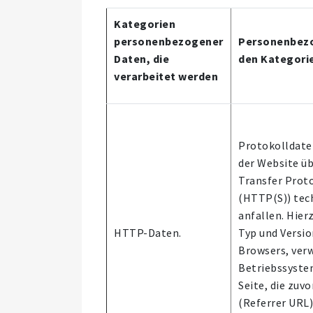
Kategorien
personenbezogener
Personenbezo
Daten, die
den Kategorie
verarbeitet werden
Protokolldaten
der Website üb
Transfer Proto
(HTTP(S)) tec
anfallen. Hier
HTTP-Daten.
Typ und Versio
Browsers, ver
Betriebssyste
Seite, die zuv
(Referrer URL