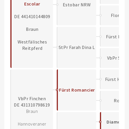
Escolar
Estobar NRW
Florenc
DE 441410144809
Braun
Fürst Picc
Westfälisches
StPr Farah Dina L
Reitpferd
VbPr Sami
Fürst Heinr
Fürst Romancier
VbPr Finchen
Ronja
DE 431310798619
Braun
Diamond H
Hannoveraner