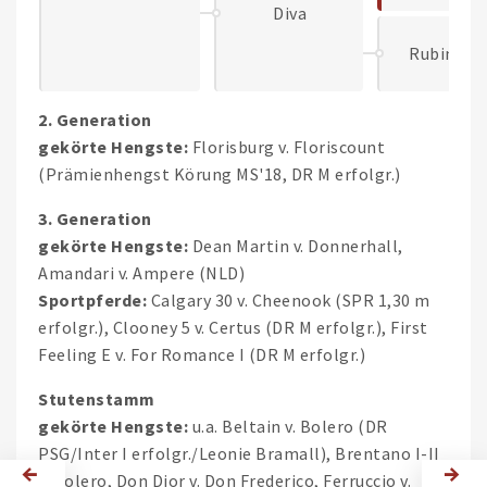
Diva
Rubinper
2. Generation
gekörte Hengste:
Florisburg v. Floriscount
(Prämienhengst Körung MS'18, DR M erfolgr.)
3. Generation
gekörte Hengste:
Dean Martin v. Donnerhall,
Amandari v. Ampere (NLD)
Sportpferde:
Calgary 30 v. Cheenook (SPR 1,30 m
erfolgr.), Clooney 5 v. Certus (DR M erfolgr.), First
Feeling E v. For Romance I (DR M erfolgr.)
Stutenstamm
gekörte Hengste:
u.a. Beltain v. Bolero (DR
PSG/Inter I erfolgr./Leonie Bramall), Brentano I-II
v. Bolero, Don Dior v. Don Frederico, Ferruccio v.