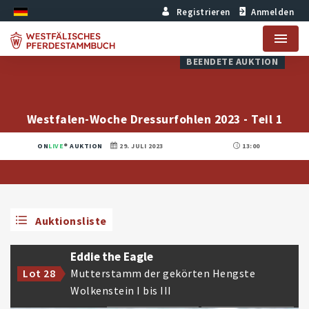
Registrieren
Anmelden
Menu
BEENDETE AUKTION
Westfalen-Woche Dressurfohlen 2023 - Teil 1
ON
LIVE
AUKTION
29. JULI 2023
13:00
Auktionsliste
Eddie the Eagle
Mutterstamm der gekörten Hengste
Lot 28
Wolkenstein I bis III