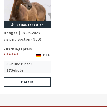
Beendete Auktion
Hengst
|
07.05.2023
Vision
/
Boston (NLD)
Zuschlagspreis
******
DEU
3
Online Bieter
27
Gebote
Details