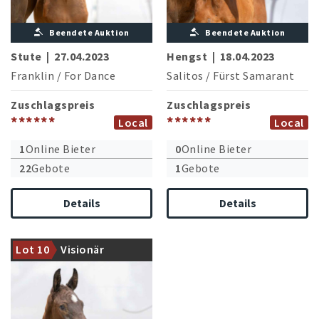
Beendete Auktion
Beendete Auktion
Stute
|
27.04.2023
Hengst
|
18.04.2023
Franklin
/
For Dance
Salitos
/
Fürst Samarant
Zuschlagspreis
Zuschlagspreis
******
******
Local
Local
1
Online Bieter
0
Online Bieter
22
Gebote
1
Gebote
Details
Details
Schwungvoll auftretendes
Hengstfohlen aus dem ersten
Lot 10
Visionär
Jahrgang des Vision