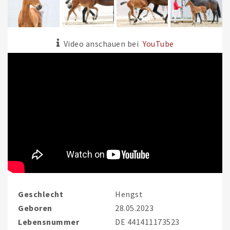
Video anschauen bei
YouTube
Geschlecht
Hengst
Geboren
28.05.2023
Lebensnummer
DE 441411173523