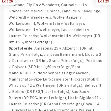
Lot 26
Lot 29
Fabriano, Fly On v. Wanderer, Garibaldi I-II v.
Grande, ran Marcio v. Grande, Land Roi v. Landjunge,
Weltferdl v. Wendekreis, Wolkentänzer v.
Wolkenstein II, Wolkenstein v. Weltmeyer,
Wolkenstein II v. Weltmeyer, Lautenspieler v.
Lauries Crusador, Wolkenstein III v. Weltmeyer (DR
int. PSG/Inter I erfolgr.)
Sportpferde:
Amazonas 25 v. Akzent II (DR int.
Grand Prix erfolgr./u.a. Jean Bemelmans), Liostro 2
v. Der Löwe xx (DR int. Grand Prix erfolgr.), Pozitano
v. Polydor (SPR int. 1,60 m erfolgr./Beat
Mändli/SUI, u.a. Nationenpreissieger Aachen,
Mannschafts-Vize-Europameister Hickstead/GBR),
What's up 42 v. Weltmeyer (DR S erfolgr.), Believe It
v. Bolero (DR PSG/Inter I erfolgr.), Bao Bao v.
Bolero (DR PSG/Inter I erfolgr.), Little Big Man 11 v.
Lauries Crusador (DR Grand Prix erfolgr.),Goya 114
v. Glücksstern (DR Grand Prix erfolgr.), Walker 15 v.