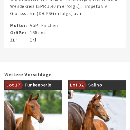
Wendekreis (SPR 1,40 m erfolgr.), Timpetu 8 v.
Glücksstern (DR PSG erfolgr.) uvm.
Mutter:
VbPr Finchen
Größe:
166 cm
ZL:
1/1
Weitere Vorschläge
Halbschwester zu Total
Das beliebte Blut des
Dance (Westf. OnLive-Auktion
dreifachen Weltmeisters
Lot 17
Funkenperle
Lot 32
Salino
´22: 44.500 €)
Sezuan fließt in seinen Adern