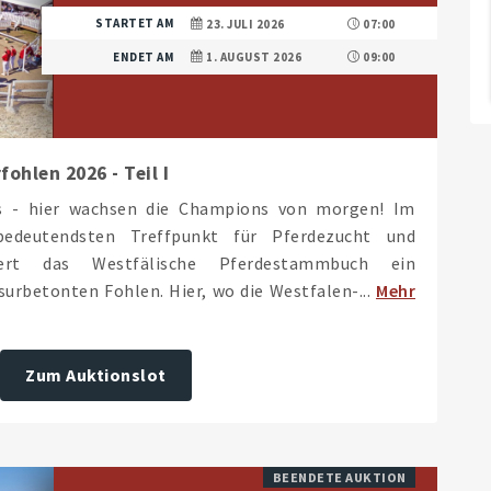
STARTET AM
23. JULI 2026
07:00
ENDET AM
1. AUGUST 2026
09:00
ohlen 2026 - Teil I
ds - hier wachsen die Champions von morgen! Im
deutendsten Treffpunkt für Pferdezucht und
iert das Westfälische Pferdestammbuch ein
urbetonten Fohlen. Hier, wo die Westfalen-...
Mehr
Zum Auktionslot
BEENDETE AUKTION