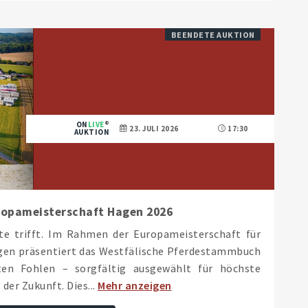
BEENDETE AUKTION
ON
LIVE
23. JULI 2026
17:30
AUKTION
ropameisterschaft Hagen 2026
e trifft. Im Rahmen der Europameisterschaft für
agen präsentiert das Westfälische Pferdestammbuch
ten Fohlen – sorgfältig ausgewählt für höchste
er Zukunft. Dies...
Mehr anzeigen