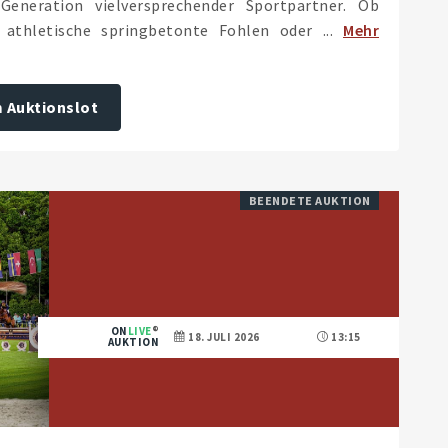
eneration vielversprechender Sportpartner. Ob
 athletische springbetonte Fohlen oder ...
Mehr
 Auktionslot
BEENDETE AUKTION
ON
LIVE
18. JULI 2026
13:15
AUKTION