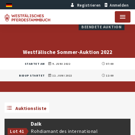
Registrieren
Anmelden
Menu
BEENDETE AUKTION
Westfälische Sommer-Auktion 2022
STARTET AM
9. JUNI 2022
07:00
BIDUP STARTET
12. JUNI 2022
12:00
Auktionsliste
Daik
Rohdiamant des international
Lot 41