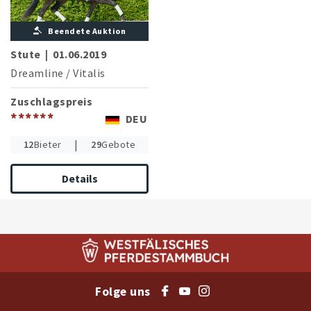
Beendete Auktion
Stute
|
01.06.2019
Dreamline
/
Vitalis
Zuschlagspreis
******
DEU
|
12
Bieter
29
Gebote
Details
Folge uns