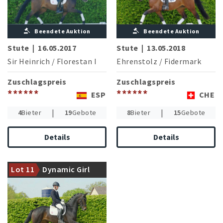
Beendete Auktion
Beendete Auktion
Stute
|
16.05.2017
Stute
|
13.05.2018
Sir Heinrich
/
Florestan I
Ehrenstolz
/
Fidermark
Zuschlagspreis
Zuschlagspreis
******
******
ESP
CHE
|
|
4
Bieter
19
Gebote
8
Bieter
15
Gebote
Details
Details
Schickes Dressurtalent des
Lot 11
Dynamic Girl
Dreamline