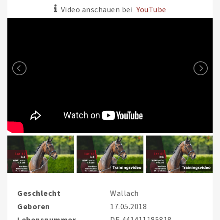
Video anschauen bei
YouTube
Geschlecht
Wallach
Geboren
17.05.2018
Lebensnummer
DE 441411185818