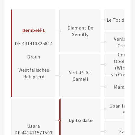
Le Tot de Se
Diamant De
Dembelé L
Semilly
Venise De
DE 441410825814
Cresles
Cornet
Braun
Obolensk
(Window
Westfälisches
Verb.Pr.St.
v.h.Costers
Reitpferd
Cameli
Marakesc
Upan la Jar
AA
Up to date
Uzara
Zarah
DE 441411571503