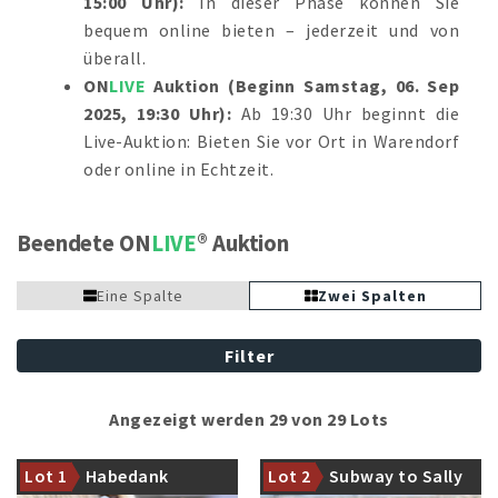
15:00 Uhr):
In dieser Phase können Sie
bequem online bieten – jederzeit und von
überall.
ON
LIVE
Auktion (Beginn Samstag, 06. Sep
2025, 19:30 Uhr):
Ab 19:30 Uhr beginnt die
Live-Auktion: Bieten Sie vor Ort in Warendorf
oder online in Echtzeit.
Beendete ON
LIVE
Auktion
Eine Spalte
Zwei Spalten
Filter
Angezeigt werden 29 von 29 Lots
Charity Versteigerung zu
Mutter ist Halbschwester zum
Gunsten des Vereins
int. PSG erfolgreichen Rowan
Lot 1
Habedank
Lot 2
Subway to Sally
Herzenswünsche e.V.
Magic (C.Abel/GBR)