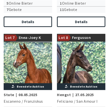
5
Online Bieter
1
Online Bieter
7
Gebote
11
Gebote
Details
Details
Der Finalteilnehmer der WM
der jungen Dressurpferde
Großmutter brachte den
2025 mit einer talentierten
drittplatzierten der DAM 2019
Lot 7
Enea-Joey K
Lot 8
Fergusson
Tochter
Mondlicht
Beendete Auktion
Beendete Auktion
Stute
|
08.05.2025
Hengst
|
27.05.2025
Escaneno
/
Franziskus
Feliciano
/
San Amour I