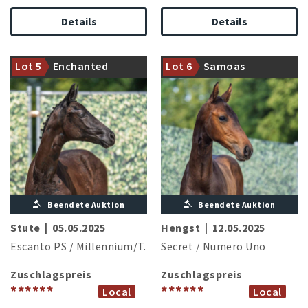
Details
Details
Der Bundeschampion Escanto
Mutter erfolgreich in
PS mit einer
Springprüfungen bis zur
Lot 5
Enchanted
Lot 6
Samoas
vielversprechenden Offerte
Klasse M
Beendete Auktion
Beendete Auktion
Stute
|
05.05.2025
Hengst
|
12.05.2025
Escanto PS
/
Millennium/T.
Secret
/
Numero Uno
Zuschlagspreis
Zuschlagspreis
******
******
Local
Local