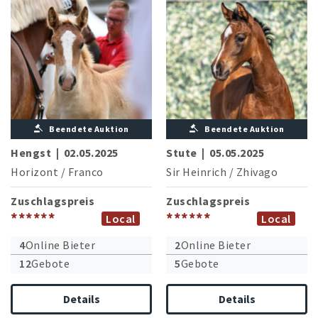
Beendete Auktion
Beendete Auktion
Hengst
|
02.05.2025
Stute
|
05.05.2025
Horizont
/
Franco
Sir Heinrich
/
Zhivago
Zuschlagspreis
Zuschlagspreis
******
******
Local
Local
4
Online Bieter
2
Online Bieter
12
Gebote
5
Gebote
Details
Details
Mutterstamm des Grand Prix