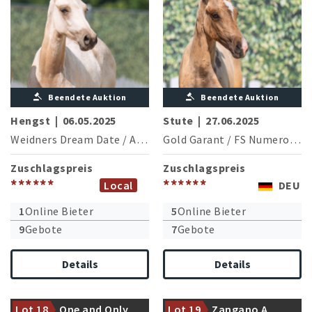
Beendete Auktion
Beendete Auktion
Hengst
|
06.05.2025
Stute
|
27.06.2025
Weidners Dream Date
/
A new Star I NRW
Gold Garant
/
FS Numero Uno NRW
Zuschlagspreis
Zuschlagspreis
******
******
Local
DEU
1
Online Bieter
5
Online Bieter
9
Gebote
7
Gebote
Details
Details
One Million der
Mutterstamm des Grand Prix
Finalteilnehmer der WM der
erfolgreichen Fürst
jungen Dressurpferde mit
Khevenhüller
Lot 18
One and Only
Lot 19
Zangano A