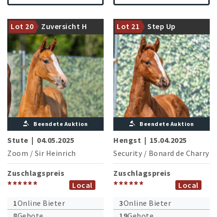
Landgestüt Warendorf durch
Der HLP Sieger Security
und durch: Zoom x Sir
glänzt mit einem talentierten
Lot 20
Zuversicht H
Lot 21
Step Up
Heinrich
Sohn
Beendete Auktion
Beendete Auktion
Stute
|
04.05.2025
Hengst
|
15.04.2025
Zoom
/
Sir Heinrich
Security
/
Bonard de Charry
Zuschlagspreis
Zuschlagspreis
******
******
Local
Local
1
Online Bieter
3
Online Bieter
8
Gebote
19
Gebote