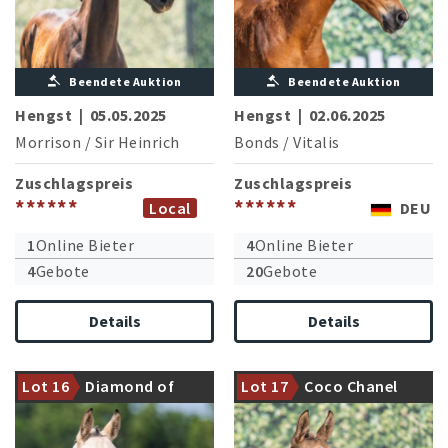
Beendete Auktion
Beendete Auktion
Hengst
|
05.05.2025
Hengst
|
02.06.2025
Morrison
/
Sir Heinrich
Bonds
/
Vitalis
Zuschlagspreis
Zuschlagspreis
******
******
Local
DEU
1
Online Bieter
4
Online Bieter
4
Gebote
20
Gebote
Details
Details
Qualitätvoller Sohn des
Der Bundeschampion Gold
aktuell PSG erfolgreichen
Garant mit einem
Lot 16
Diamond of
Lot 17
Coco Chanel
Weidners Dream Date
qualitätvollen Nachwuchs
Dreams ML
Royal CH