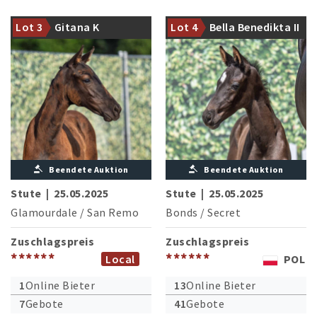
siegreichen Dorian Grey
Mutter war Vize-
(I.Motovilova-
Bundeschampionesse der
Lot 3
Gitana K
Lot 4
Bella Benedikta II
Dovermann/RUS)
vierjährigen Reitpferde 2022
Beendete Auktion
Beendete Auktion
Stute
|
25.05.2025
Stute
|
25.05.2025
Glamourdale
/
San Remo
Bonds
/
Secret
Zuschlagspreis
Zuschlagspreis
******
******
Local
POL
1
Online Bieter
13
Online Bieter
7
Gebote
41
Gebote