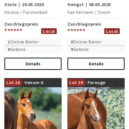
Stute
|
20.05.2025
Hengst
|
08.05.2025
Vitalos
/
Fürstenball
Van Vermeer
/
Zoom
Zuschlagspreis
Zuschlagspreis
******
******
Local
Local
1
Online Bieter
0
Online Bieter
8
Gebote
9
Gebote
Details
Details
Mutterstamm des
Der junge Fiji begeistert
international erfolgreichen
abermals mit seinen
Lot 28
Venom G
Lot 29
Farouge
Hengstes Galaxy
Nachkommen