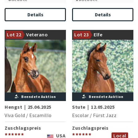
Mutterstamm der
Details
Details
Europameisterin der
Großmutter ist Halbschwester
ländlichen
zum Bundeschampion Fynch
Vielseitigkeitsreiter Florenz
Lot 22
Veterano
Lot 23
Elfe
Hatton
(F.Feldmann/GER)
Beendete Auktion
Beendete Auktion
Hengst
|
25.06.2025
Stute
|
12.05.2025
Viva Gold
/
Escamillo
Escolar
/
Fürst Jazz
Zuschlagspreis
Zuschlagspreis
******
******
USA
Local