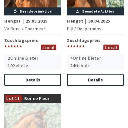
Beendete Auktion
Beendete Auktion
Hengst
|
25.05.2025
Hengst
|
30.04.2025
Va Bene
/
Charmeur
Fiji
/
Desperados
Zuschlagspreis
Zuschlagspreis
******
******
Local
Local
2
Online Bieter
4
Online Bieter
10
Gebote
24
Gebote
Details
Details
Halbschwester zum gekörten
Diamond Deluxe-Sohn
Lot 11
Bonne Fleur
Donatus