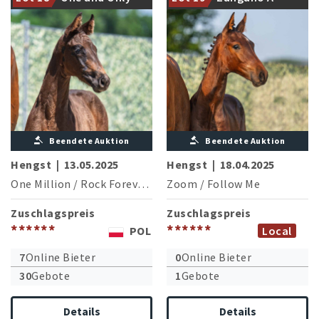
einem qualitätvollen Sohn
(H.Langehanenberg/GER)
Beendete Auktion
Beendete Auktion
Hengst
|
13.05.2025
Hengst
|
18.04.2025
One Million
/
Rock Forever I
Zoom
/
Follow Me
Zuschlagspreis
Zuschlagspreis
******
******
POL
Local
7
Online Bieter
0
Online Bieter
30
Gebote
1
Gebote
Details
Details