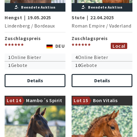
Beendete Auktion
Beendete Auktion
Hengst
|
19.05.2025
Stute
|
22.04.2025
Lindenberg
/
Bordeaux
Roman Empire
/
Vaderland
Zuschlagspreis
Zuschlagspreis
******
******
DEU
Local
1
Online Bieter
4
Online Bieter
1
Gebote
10
Gebote
Details
Details
Der junge Landbeschäler
Mutterstamm des
Morrison geppart mit dem
Olympiapferdes Abegglen FH
Lot 14
Mambo´s Spirit
Lot 15
Bon Vitalis
bewährten Sir Heinrich
NRW (V.Max-Theurer/AT)
PTA