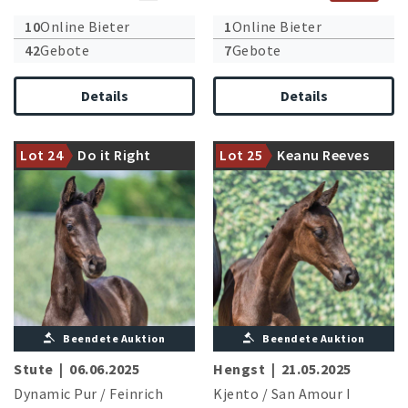
10
Online Bieter
1
Online Bieter
42
Gebote
7
Gebote
Halbbruder zu den
Details
Details
Mutterstamm des einstigen
Spitzenfohlen Glamourös (FA
Mannschaftseuropameisters
WW'22/85.000 €) und
der Jungen Reiter Sam
Glamour Star (FA
Lot 24
Do it Right
Lot 25
Keanu Reeves
(B.Werndl/GER)
WW'23/67.000 €)
Beendete Auktion
Beendete Auktion
Stute
|
06.06.2025
Hengst
|
21.05.2025
Dynamic Pur
/
Feinrich
Kjento
/
San Amour I