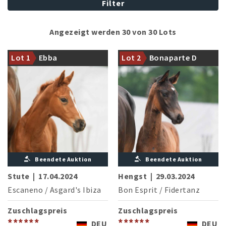
Filter
Angezeigt werden 30 von 30 Lots
Mutterstamm des
erfolgreichen Warendorfer
Bon Esprit glänzt mit seinem
Lot 1
Ebba
Lot 2
Bonaparte D
Landbeschälers Fürst Piccolo
ersten Jahrgang
Beendete Auktion
Beendete Auktion
Stute
|
17.04.2024
Hengst
|
29.03.2024
Escaneno
/
Asgard's Ibiza
Bon Esprit
/
Fidertanz
Zuschlagspreis
Zuschlagspreis
******
******
DEU
DEU