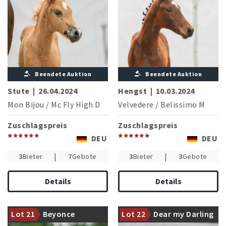
Beendete Auktion
Beendete Auktion
Stute
|
26.04.2024
Hengst
|
10.03.2024
Mon Bijou
/
Mc Fly High D
Velvedere
/
Belissimo M
Zuschlagspreis
Zuschlagspreis
******
******
DEU
DEU
|
|
3
Bieter
7
Gebote
3
Bieter
3
Gebote
Details
Details
Mutterstamm des
erfolgreichen Vererbers
Mutter ist Vollschwester zu
Lot 21
Beyonce
Lot 22
Dear my Darling
Ehrenstolz
drei gekörten Hengsten