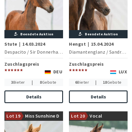
Beendete Auktion
Beendete Auktion
Stute
|
14.03.2024
Hengst
|
15.04.2024
Despacito
/
Sir Donnerhall I
Diamantenglanz
/
Sandro Hit
Zuschlagspreis
Zuschlagspreis
******
******
DEU
LUX
|
|
3
Bieter
8
Gebote
6
Bieter
18
Gebote
Details
Details
Ein hocherfolgreicher
Reitponymutterstamm der
Mutter brachte die M-
Lot 19
Miss Sunshine D
Lot 20
Vocal
Seinesgleichen sucht
siegreiche Dolly Girl