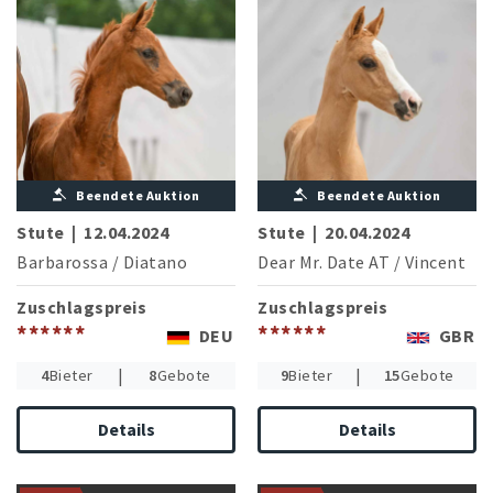
Beendete Auktion
Beendete Auktion
Stute
|
12.04.2024
Stute
|
20.04.2024
Barbarossa
/
Diatano
Dear Mr. Date AT
/
Vincent
Zuschlagspreis
Zuschlagspreis
******
******
DEU
GBR
|
|
4
Bieter
8
Gebote
9
Bieter
15
Gebote
Details
Details
Mutterstamm des S***-
erfoglreichen Celler
Großmutter brachte zwei S-