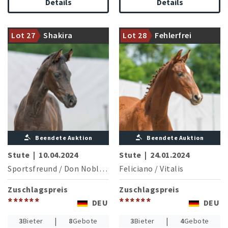
Details
Details
Direkter Mutterstamm des
gekörten und international
Mutter ist Halbschwester zum
Lot 27
Shakira
Lot 28
Fehlerfrei
erfolgreichen Dominique MJ
gekörten Fidelius
Beendete Auktion
Beendete Auktion
Stute
|
10.04.2024
Stute
|
24.01.2024
Sportsfreund
/
Don Nobless
Feliciano
/
Vitalis
Zuschlagspreis
Zuschlagspreis
******
******
DEU
DEU
|
|
3
Bieter
8
Gebote
3
Bieter
4
Gebote