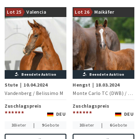
Mutterstamm der
Weltmeisters der jungen
Nationenpreis erfolgreichen
Dressurpferde Global Player
Lot 25
Valencia
Lot 26
Maikäfer
Florida (N.Husenbeth/GER)
OLD (E.Möller/GER)
Beendete Auktion
Beendete Auktion
Stute
|
10.04.2024
Hengst
|
18.03.2024
Vandenberg
/
Belissimo M
Monte Carlo TC (DWB)
/
Don 
Zuschlagspreis
Zuschlagspreis
******
******
DEU
DEU
|
|
3
Bieter
9
Gebote
3
Bieter
6
Gebote