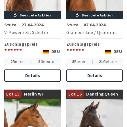
Beendete Auktion
Beendete Auktion
Stute
|
27.04.2024
Stute
|
07.04.2024
V-Power
/
St. Schufro
Glamourdale
/
Quaterhit
Zuschlagspreis
Zuschlagspreis
******
******
DEU
DEU
|
|
2
Bieter
3
Gebote
5
Bieter
21
Gebote
Details
Details
Mutterstamm der
Dynamic Dream mit einer
Multichampionesse
weiteren interessanten
Lot 15
Merlin WF
Lot 16
Dancing Queen
Weihegold (I.Weth/GER)
Tochter