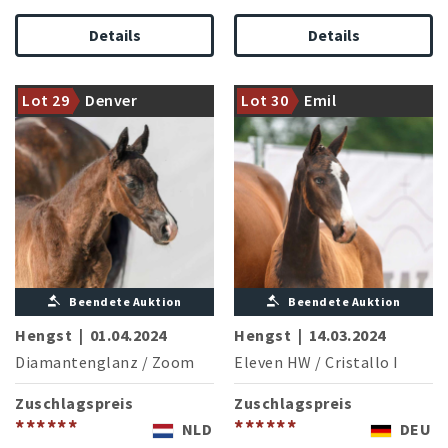
Der Warendorfer
Details
Details
Landbeschäler
Vater Eleven HW war mit
Diamantenglanz überzeugt
155.000 € Preisspitze der
auch mit seinem zweiten
Westfälischen Herbst-Auktion
Lot 29
Denver
Lot 30
Emil
Jahrgang
2023
Beendete Auktion
Beendete Auktion
Hengst
|
01.04.2024
Hengst
|
14.03.2024
Diamantenglanz
/
Zoom
Eleven HW
/
Cristallo I
Zuschlagspreis
Zuschlagspreis
******
******
NLD
DEU