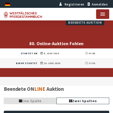
Registrieren
Anmelden
Menu
BEENDETE AUKTION
80. Online-Auktion Fohlen
STARTET AM
6. JUNI 2024
07:00
BIDUP STARTET
10. JUNI 2024
17:30
Beendete ON
LINE
Auktion
Eine Spalte
Zwei Spalten