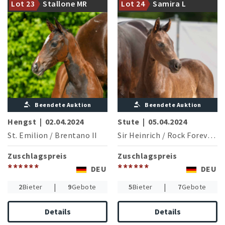
Lot 23
Stallone MR
Lot 24
Samira L
Landbeschälers Vidar
Dressur erfolgreiche Pferde
Beendete Auktion
Beendete Auktion
Hengst
|
02.04.2024
Stute
|
05.04.2024
St. Emilion
/
Brentano II
Sir Heinrich
/
Rock Forever I
Zuschlagspreis
Zuschlagspreis
******
******
DEU
DEU
|
|
2
Bieter
9
Gebote
5
Bieter
7
Gebote
Details
Details
Mutterstamm des