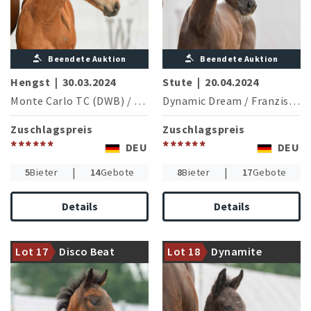
Beendete Auktion
Beendete Auktion
Hengst
|
30.03.2024
Stute
|
20.04.2024
Monte Carlo TC (DWB)
/
De Niro
Dynamic Dream
/
Franziskus
Zuschlagspreis
Zuschlagspreis
******
******
DEU
DEU
|
|
5
Bieter
14
Gebote
8
Bieter
17
Gebote
Details
Details
Mutterstamm des Di Sandro
OLD, erfolgreich U25
Mutterstamm der
Europameisterschaft
Lot 17
Disco Beat
Lot 18
Dynamite
Vererberlegende Fidermark
(D.Porsche/AUT)