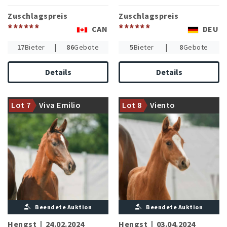
Zuschlagspreis
Zuschlagspreis
******
******
CAN
DEU
|
|
17
Bieter
86
Gebote
5
Bieter
8
Gebote
Details
Details
Mutter ist Halbschwester zur
Mutter aktuell erfolgreich in
Bundeschampionesse Feine
Dressurpferdeprüfungen der
Bella NRW (Sonderauktion
Lot 7
Viva Emilio
Lot 8
Viento
Klasse L
2021: 305.000 €)
Beendete Auktion
Beendete Auktion
Hengst
|
24.02.2024
Hengst
|
03.04.2024