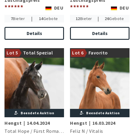
Zuschlagspreis
Zuschlagspreis
******
******
DEU
DEU
|
|
7
Bieter
14
Gebote
12
Bieter
26
Gebote
Details
Details
Der international
hocherfolgreiche Total Hope
begeistert mit diesem
Mutter absolvierte ihre SLP
Lot 5
Total Spezial
Lot 6
Favorito
Hengstfohlen
mit einer Endnote von 8,48
Beendete Auktion
Beendete Auktion
Hengst
|
14.04.2024
Hengst
|
16.03.2024
Total Hope
/
Fürst Romancier
Feliz N
/
Vitalis