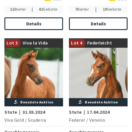
|
|
12
Bieter
42
Gebote
7
Bieter
19
Gebote
Details
Details
Mutterstamm des Grand Prix
Halbschwester zu Federades:
erfolgreichen Weinzauber
13.000 Euro Westf. Online-
Lot 3
Viva la Vida
Lot 4
Federleicht
(R.Acs/HUN)
Auktion 2023
Beendete Auktion
Beendete Auktion
Stute
|
31.03.2024
Stute
|
17.04.2024
Viva Gold
/
Scuderia
Federer
/
Veneno