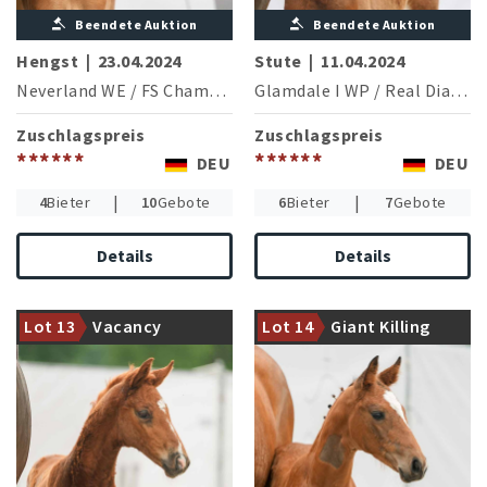
Beendete Auktion
Beendete Auktion
Hengst
|
23.04.2024
Stute
|
11.04.2024
Neverland WE
/
FS Champion de Luxe
Glamdale I WP
/
Real Diamond
Zuschlagspreis
Zuschlagspreis
******
******
DEU
DEU
|
|
4
Bieter
10
Gebote
6
Bieter
7
Gebote
Details
Details
Siegerhengst V-Power
Doppel-Weltmeister
präsentiert seine ersten
Glamourdale mit einer
Lot 13
Vacancy
Lot 14
Giant Killing
Nachkommen
hochinteressanten Tochter