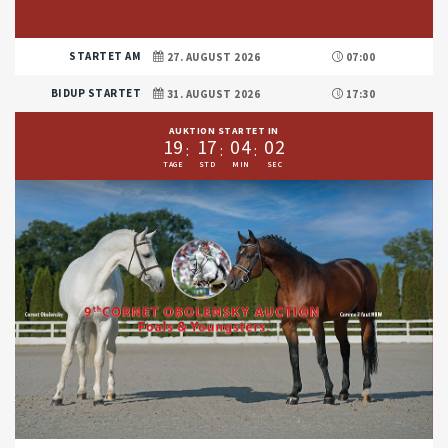
STARTET AM
27. AUGUST 2026
07:00
BIDUP STARTET
31. AUGUST 2026
17:30
AUKTION STARTET IN
1
9
1
7
0
4
0
1