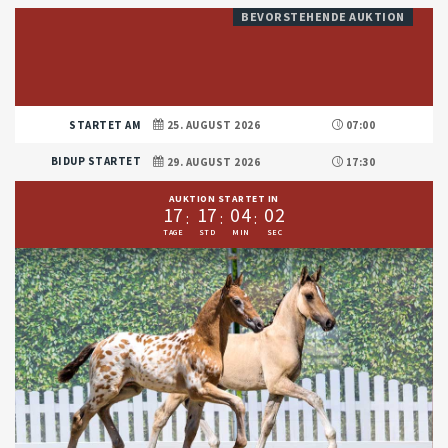
BEVORSTEHENDE AUKTION
STARTET AM
25. AUGUST 2026
07:00
BIDUP STARTET
29. AUGUST 2026
17:30
AUKTION STARTET IN
1
7
1
7
0
4
0
1