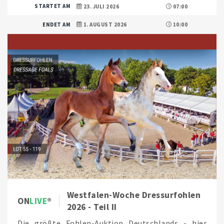
STARTET AM
23. JULI 2026
07:00
ENDET AM
1. AUGUST 2026
10:00
Westfalen-Woche Dressurfohlen
ON
LIVE
2026 - Teil II
Die größte Fohlen-Auktion Deutschlands - hier