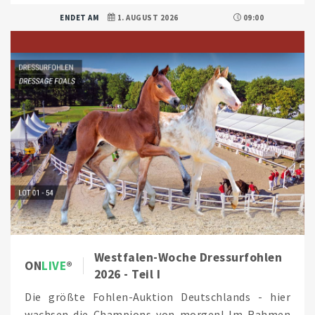
ENDET AM
1. AUGUST 2026
09:00
Westfalen-Woche Dressurfohlen
ON
LIVE
2026 - Teil I
Die größte Fohlen-Auktion Deutschlands - hier
wachsen die Champions von morgen! Im Rahmen