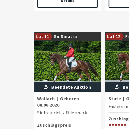
Details
Hervorragendes Reitpferd aus
Sympathisch
Lot 11
Sir Sinatra
Lot 12
F
erfolgreichem Mutterstamm
in Black NR
Beendete Auktion
Be
Wallach
|
Geboren
Stute
|
G
08.06.2020
Fashion i
Sir Heinrich
/
Fidermark
Zuschlag
Zuschlagspreis
******