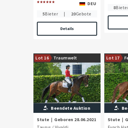
******
DEU
8
Biete
5
Bieter
|
20
Gebote
Details
Stamm des Stempelhengstes
Interessant
Lot 16
Traumwelt
Lot 17
F
Fidertanz
viel Perspek
Beendete Auktion
Be
Stute
|
Geboren
28.06.2021
Stute
|
G
Taurus
/
Vivaldi
Fynch Ha