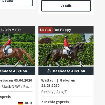
Details
Details
e Tochter des Fashion
Nachwuchspferd aus sportlich
räulein Meier
Lot 15
Be Happy
W
erfolgreichem Mutterstamm
endete Auktion
Beendete Auktion
eboren
03.06.2020
Wallach
|
Geboren
21.03.2020
n Black NRW
/
Rock Forever I
Bernay
/
Axis/T.
spreis
Zuschlagspreis
DEU