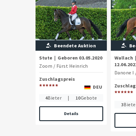
Beendete Auktion
Be
Stute
|
Geboren
03.05.2020
Wallach
12.06.202
Zoom
/
Fürst Heinrich
Danone I
Zuschlagspreis
******
Zuschlag
DEU
******
4
Bieter
|
10
Gebote
3
Biete
Details