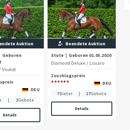
endete Auktion
Beendete Auktion
|
Geboren
Stute
|
Geboren
01.05.2020
1
Diamond Deluxe
/
Lissaro
/
Vivaldi
Zuschlagspreis
spreis
******
DEU
DEU
7
Bieter
|
27
Gebote
r
|
3
Gebote
Details
Details