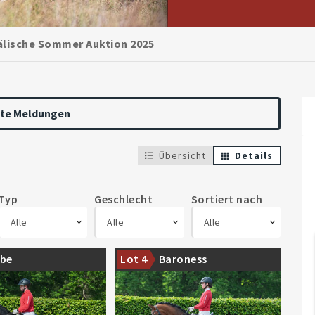
lische Sommer Auktion 2025
zte Meldungen
Übersicht
Details
Typ
Geschlecht
Sortiert nach
Alle
Alle
Alle
rfolgreicher
Siegerstute der Westfälischen
ebe
Lot 4
Baroness
m
Eliteschau 2022
rgissmeinnicht