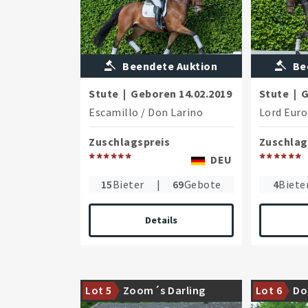
Beendete Auktion
Be
Stute
|
Geboren
14.02.2019
Stute
|
G
Escamillo
/
Don Larino
Lord Eur
Zuschlagspreis
Zuschlag
******
******
DEU
15
Bieter
|
69
Gebote
4
Biete
Details
Interessantes Nachwuchstalent mit
Top Ausbild
Lot 5
Zoom´s Darling
Lot 6
Do
Turniererfolgen
Dressurspor