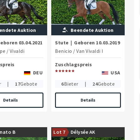
endete Auktion
Beendete Auktion
eboren
03.04.2021
Stute
|
Geboren
10.03.2019
ope
/
Vivaldi
Benicio
/
Van Vivaldi I
spreis
Zuschlagspreis
******
DEU
USA
r
|
17
Gebote
6
Bieter
|
24
Gebote
Details
Details
ungspferd für den
Turniersportlich erfolgreiches
nato B
Lot 7
Délysée AK
t
Nachwuchspferd