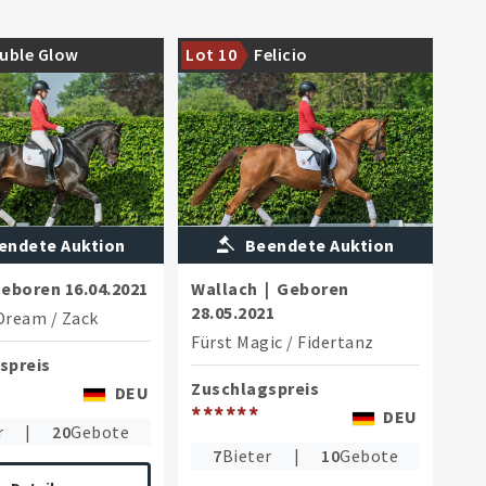
ochter des Dynamic
Sportlich erfolgreicher Grand Prix
uble Glow
Lot 10
Felicio
Stamm
endete Auktion
Beendete Auktion
eboren
16.04.2021
Wallach
|
Geboren
28.05.2021
Dream
/
Zack
Fürst Magic
/
Fidertanz
spreis
Zuschlagspreis
DEU
******
DEU
r
|
20
Gebote
7
Bieter
|
10
Gebote