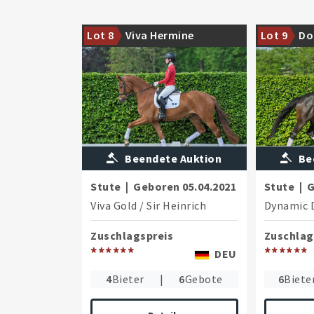
Hochrittiges Nachwuchspferd mit
Imposante T
Lot 8
Viva Hermine
Lot 9
Do
guter Grundqualität
Dream
Beendete Auktion
Be
Stute
|
Geboren
05.04.2021
Stute
|
G
Viva Gold
/
Sir Heinrich
Dynamic 
Zuschlagspreis
Zuschlag
******
******
DEU
4
Bieter
|
6
Gebote
6
Biete