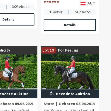
******
AUT
r
|
30
Gebote
3
Bieter
|
5
Gebote
Details
Details
es Ausbildungspferd mit
Turniersportlich erfolgreiches
elicity
Lot 19
For Feeling
tive
Umsteigerpferd
endete Auktion
Beendete Auktion
eboren
09.06.2021
Stute
|
Geboren
03.04.2019
tton
/
Dante Weltino
For Romance I
/
Fürstenball