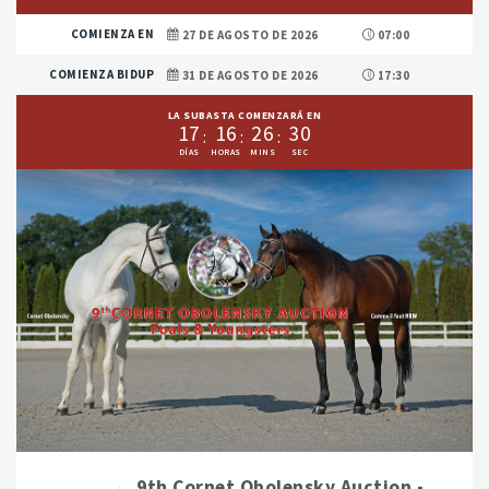
COMIENZA EN
27 DE AGOSTO DE 2026
07:00
COMIENZA BIDUP
31 DE AGOSTO DE 2026
17:30
LA SUBASTA COMENZARÁ EN
1
7
1
6
2
6
3
0
9th Cornet Obolensky Auction -